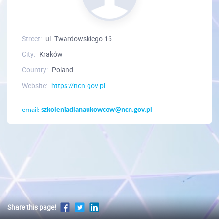
Street:
ul. Twardowskiego 16
City:
Kraków
Country:
Poland
Website:
https://ncn.gov.pl
email:
szkoleniadlanaukowcow@ncn.gov.pl
Share this page!